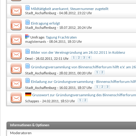
Mildtätigkeit anerkannt, Steuernummer zugeteilt
Stadt_Aschaffenburg
- 04.08.2012, 23:22 Uhr
Eintragung erfolgt
Stadt_Aschaffenburg
- 18.07.2012, 20:24 Uhr
Umfrage:
Tagung Frachtraten
magisternavis
- 08.04.2011, 18:33 Uhr
Bilder von der Vereinsgründung am 26.02.2011 in Koblenz
1
2
3
4
Dewi
- 26.02.2011, 22:11 Uhr
Gründungsversammlung von Binnenschifferforum hilft e.V. am 2
1
2
Stadt_Aschaffenburg
- 28.02.2011, 00:20 Uhr
Einladung zur Gründungsversammlung - Binnenschifferforum hilft
1
2
3
Stadt_Aschaffenburg
- 16.02.2011, 18:37 Uhr
Grusswort zur Gründungsversammlung des Binnenschifferforum hi
1
2
Schappes
- 24.02.2011, 18:53 Uhr
Informationen & Optionen
Moderatoren