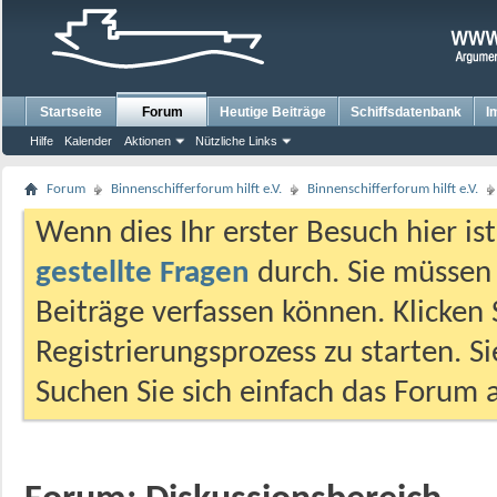
Startseite
Forum
Heutige Beiträge
Schiffsdatenbank
I
Hilfe
Kalender
Aktionen
Nützliche Links
Forum
Binnenschifferforum hilft e.V.
Binnenschifferforum hilft e.V.
Wenn dies Ihr erster Besuch hier ist,
gestellte Fragen
durch. Sie müssen
Beiträge verfassen können. Klicken 
Registrierungsprozess zu starten. S
Suchen Sie sich einfach das Forum a