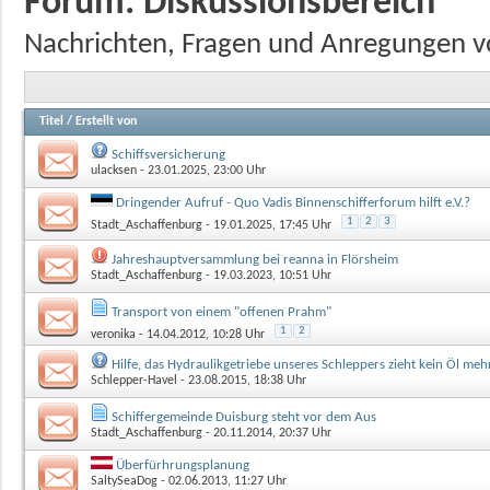
Forum:
Diskussionsbereich
Nachrichten, Fragen und Anregungen v
Titel
/
Erstellt von
Schiffsversicherung
ulacksen
- 23.01.2025, 23:00 Uhr
Dringender Aufruf - Quo Vadis Binnenschifferforum hilft e.V.?
1
2
3
Stadt_Aschaffenburg
- 19.01.2025, 17:45 Uhr
Jahreshauptversammlung bei reanna in Flörsheim
Stadt_Aschaffenburg
- 19.03.2023, 10:51 Uhr
Transport von einem "offenen Prahm"
1
2
veronika
- 14.04.2012, 10:28 Uhr
Hilfe, das Hydraulikgetriebe unseres Schleppers zieht kein Öl mehr
Schlepper-Havel
- 23.08.2015, 18:38 Uhr
Schiffergemeinde Duisburg steht vor dem Aus
Stadt_Aschaffenburg
- 20.11.2014, 20:37 Uhr
Überfürhrungsplanung
SaltySeaDog
- 02.06.2013, 11:27 Uhr