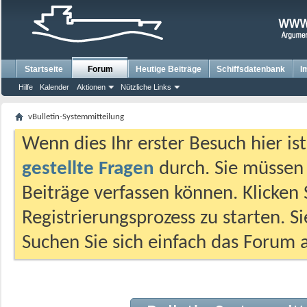
Startseite
Forum
Heutige Beiträge
Schiffsdatenbank
I
Hilfe
Kalender
Aktionen
Nützliche Links
vBulletin-Systemmitteilung
Wenn dies Ihr erster Besuch hier ist,
gestellte Fragen
durch. Sie müssen
Beiträge verfassen können. Klicken 
Registrierungsprozess zu starten. S
Suchen Sie sich einfach das Forum a