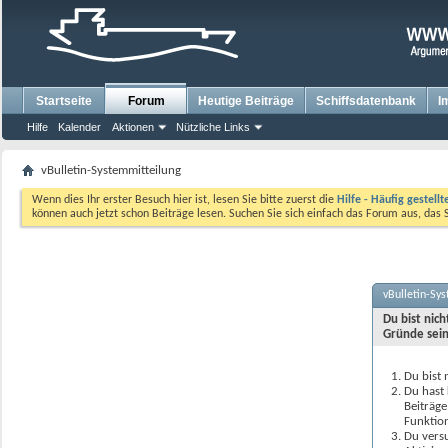
Startseite
Forum
Heutige Beiträge
Schiffsdatenbank
I
Hilfe
Kalender
Aktionen
Nützliche Links
vBulletin-Systemmitteilung
Wenn dies Ihr erster Besuch hier ist, lesen Sie bitte zuerst die
Hilfe - Häufig gestell
können auch jetzt schon Beiträge lesen. Suchen Sie sich einfach das Forum aus, das 
vBulletin-Sy
Du bist nic
Gründe sein
Du bist 
Du hast 
Beiträge
Funktion
Du versu