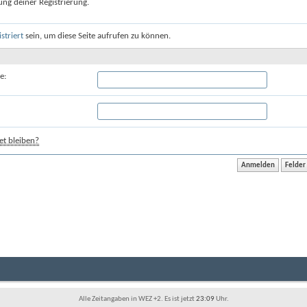
ung deiner Registrierung.
istriert
sein, um diese Seite aufrufen zu können.
e:
t bleiben?
Alle Zeitangaben in WEZ +2. Es ist jetzt
23:09
Uhr.