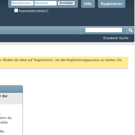
Hilfe
Registrieren
Angemeldet bleiben?
Erweiterte Suche
n. Klicken Sie oben auf 'Registrieren', um den Registrierungsprozess zu starten. Sie
r der
.
 wenn du
aubte
die