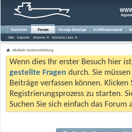
Startseite
Forum
Heutige Beiträge
Schiffsdatenbank
I
Hilfe
Kalender
Aktionen
Nützliche Links
vBulletin-Systemmitteilung
Wenn dies Ihr erster Besuch hier ist,
gestellte Fragen
durch. Sie müssen
Beiträge verfassen können. Klicken 
Registrierungsprozess zu starten. S
Suchen Sie sich einfach das Forum a