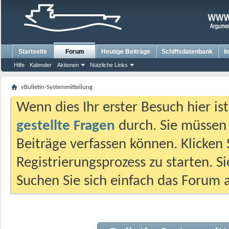
Startseite
Forum
Heutige Beiträge
Schiffsdatenbank
I
Hilfe
Kalender
Aktionen
Nützliche Links
vBulletin-Systemmitteilung
Wenn dies Ihr erster Besuch hier ist,
gestellte Fragen
durch. Sie müssen
Beiträge verfassen können. Klicken 
Registrierungsprozess zu starten. S
Suchen Sie sich einfach das Forum a