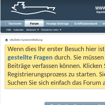
Startseite
Forum
Heutige Beiträge
Schiffsdatenbank
I
Hilfe
Kalender
Aktionen
Nützliche Links
vBulletin-Systemmitteilung
Wenn dies Ihr erster Besuch hier ist,
gestellte Fragen
durch. Sie müssen
Beiträge verfassen können. Klicken 
Registrierungsprozess zu starten. S
Suchen Sie sich einfach das Forum a