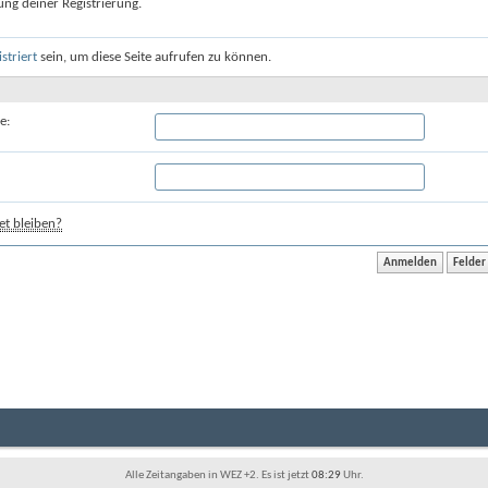
ung deiner Registrierung.
istriert
sein, um diese Seite aufrufen zu können.
e:
t bleiben?
Alle Zeitangaben in WEZ +2. Es ist jetzt
08:29
Uhr.