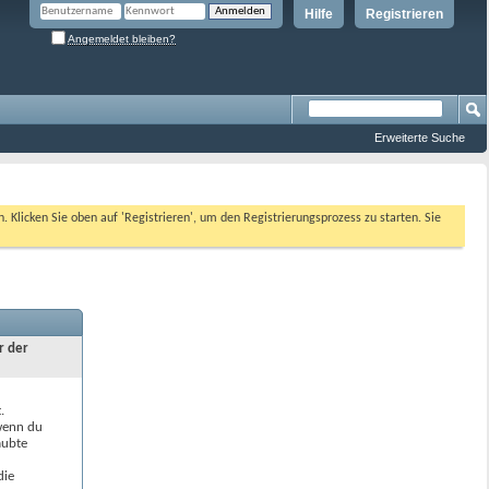
Hilfe
Registrieren
Angemeldet bleiben?
Erweiterte Suche
n. Klicken Sie oben auf 'Registrieren', um den Registrierungsprozess zu starten. Sie
r der
.
 wenn du
aubte
die