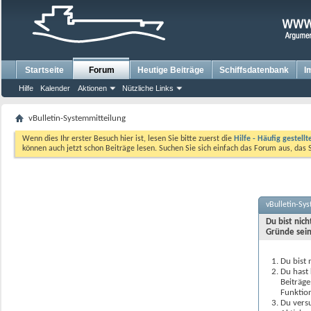
Startseite
Forum
Heutige Beiträge
Schiffsdatenbank
I
Hilfe
Kalender
Aktionen
Nützliche Links
vBulletin-Systemmitteilung
Wenn dies Ihr erster Besuch hier ist, lesen Sie bitte zuerst die
Hilfe - Häufig gestell
können auch jetzt schon Beiträge lesen. Suchen Sie sich einfach das Forum aus, das 
vBulletin-Sy
Du bist nic
Gründe sein
Du bist 
Du hast 
Beiträge
Funktion
Du versu