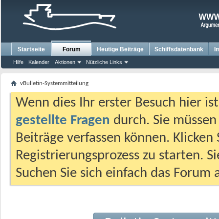
Startseite
Forum
Heutige Beiträge
Schiffsdatenbank
I
Hilfe
Kalender
Aktionen
Nützliche Links
vBulletin-Systemmitteilung
Wenn dies Ihr erster Besuch hier ist,
gestellte Fragen
durch. Sie müssen
Beiträge verfassen können. Klicken 
Registrierungsprozess zu starten. S
Suchen Sie sich einfach das Forum a