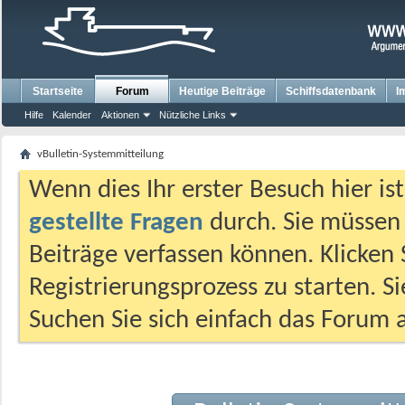
Startseite
Forum
Heutige Beiträge
Schiffsdatenbank
I
Hilfe
Kalender
Aktionen
Nützliche Links
vBulletin-Systemmitteilung
Wenn dies Ihr erster Besuch hier ist,
gestellte Fragen
durch. Sie müssen
Beiträge verfassen können. Klicken 
Registrierungsprozess zu starten. S
Suchen Sie sich einfach das Forum a