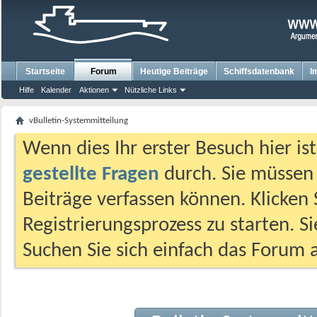
Startseite
Forum
Heutige Beiträge
Schiffsdatenbank
I
Hilfe
Kalender
Aktionen
Nützliche Links
vBulletin-Systemmitteilung
Wenn dies Ihr erster Besuch hier ist,
gestellte Fragen
durch. Sie müssen
Beiträge verfassen können. Klicken 
Registrierungsprozess zu starten. S
Suchen Sie sich einfach das Forum a