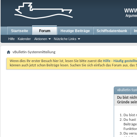
Startseite
Forum
Heutige Beiträge
Schiffsdatenbank
I
Hilfe
Kalender
Aktionen
Nützliche Links
vBulletin-Systemmitteilung
Wenn dies Ihr erster Besuch hier ist, lesen Sie bitte zuerst die
Hilfe - Häufig gestell
können auch jetzt schon Beiträge lesen. Suchen Sie sich einfach das Forum aus, das 
vBulletin-Sy
Du bist nic
Gründe sein
Du bist 
Du hast 
Beiträge
Funktion
Du versu