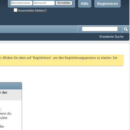
Hilfe
Registrieren
Angemeldet bleiben?
Erweiterte Suche
n. Klicken Sie oben auf 'Registrieren', um den Registrierungsprozess zu starten. Sie
r der
.
 wenn du
aubte
die