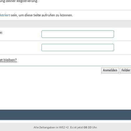
ung deiner Registrierung.
istriert
sein, um diese Seite aufrufen zu können.
e:
t bleiben?
Alle Zeitangaben in WEZ +2. Es ist jetzt
08:33
Uhr.