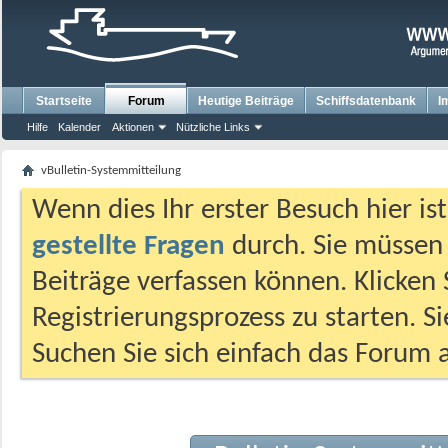
Startseite
Forum
Heutige Beiträge
Schiffsdatenbank
I
Hilfe
Kalender
Aktionen
Nützliche Links
vBulletin-Systemmitteilung
Wenn dies Ihr erster Besuch hier ist,
gestellte Fragen
durch. Sie müssen
Beiträge verfassen können. Klicken 
Registrierungsprozess zu starten. S
Suchen Sie sich einfach das Forum a