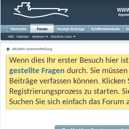
Startseite
Forum
Heutige Beiträge
Schiffsdatenbank
I
Hilfe
Kalender
Aktionen
Nützliche Links
vBulletin-Systemmitteilung
Wenn dies Ihr erster Besuch hier ist,
gestellte Fragen
durch. Sie müssen
Beiträge verfassen können. Klicken 
Registrierungsprozess zu starten. S
Suchen Sie sich einfach das Forum a