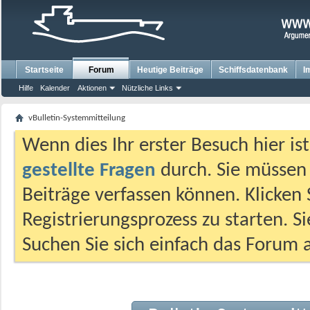
Startseite
Forum
Heutige Beiträge
Schiffsdatenbank
I
Hilfe
Kalender
Aktionen
Nützliche Links
vBulletin-Systemmitteilung
Wenn dies Ihr erster Besuch hier ist,
gestellte Fragen
durch. Sie müssen
Beiträge verfassen können. Klicken 
Registrierungsprozess zu starten. S
Suchen Sie sich einfach das Forum a