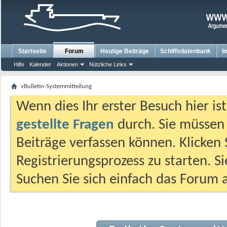
Startseite
Forum
Heutige Beiträge
Schiffsdatenbank
I
Hilfe
Kalender
Aktionen
Nützliche Links
vBulletin-Systemmitteilung
Wenn dies Ihr erster Besuch hier ist,
gestellte Fragen
durch. Sie müssen
Beiträge verfassen können. Klicken 
Registrierungsprozess zu starten. S
Suchen Sie sich einfach das Forum a