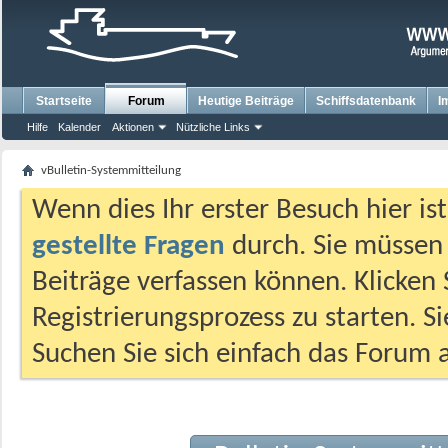
Startseite
Forum
Heutige Beiträge
Schiffsdatenbank
I
Hilfe
Kalender
Aktionen
Nützliche Links
vBulletin-Systemmitteilung
Wenn dies Ihr erster Besuch hier ist,
gestellte Fragen
durch. Sie müssen
Beiträge verfassen können. Klicken 
Registrierungsprozess zu starten. S
Suchen Sie sich einfach das Forum a