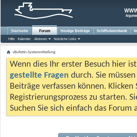
Startseite
Forum
Heutige Beiträge
Schiffsdatenbank
I
Hilfe
Kalender
Aktionen
Nützliche Links
vBulletin-Systemmitteilung
Wenn dies Ihr erster Besuch hier ist,
gestellte Fragen
durch. Sie müssen
Beiträge verfassen können. Klicken 
Registrierungsprozess zu starten. S
Suchen Sie sich einfach das Forum a