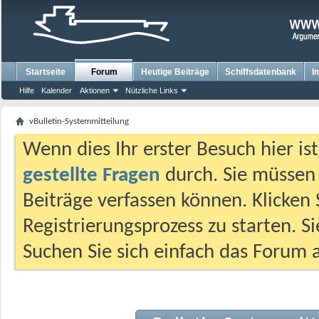
Startseite
Forum
Heutige Beiträge
Schiffsdatenbank
I
Hilfe
Kalender
Aktionen
Nützliche Links
vBulletin-Systemmitteilung
Wenn dies Ihr erster Besuch hier ist,
gestellte Fragen
durch. Sie müssen
Beiträge verfassen können. Klicken 
Registrierungsprozess zu starten. S
Suchen Sie sich einfach das Forum a