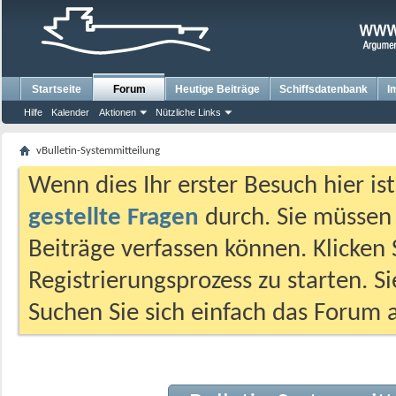
Startseite
Forum
Heutige Beiträge
Schiffsdatenbank
I
Hilfe
Kalender
Aktionen
Nützliche Links
vBulletin-Systemmitteilung
Wenn dies Ihr erster Besuch hier ist,
gestellte Fragen
durch. Sie müssen
Beiträge verfassen können. Klicken 
Registrierungsprozess zu starten. S
Suchen Sie sich einfach das Forum a