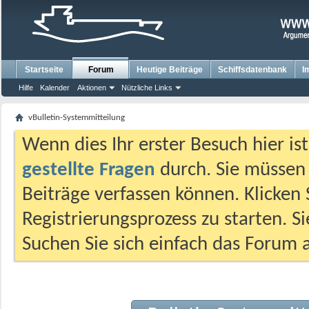
Startseite
Forum
Heutige Beiträge
Schiffsdatenbank
I
Hilfe
Kalender
Aktionen
Nützliche Links
vBulletin-Systemmitteilung
Wenn dies Ihr erster Besuch hier ist,
gestellte Fragen
durch. Sie müssen
Beiträge verfassen können. Klicken 
Registrierungsprozess zu starten. S
Suchen Sie sich einfach das Forum a