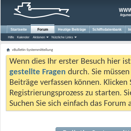
Startseite
Forum
Heutige Beiträge
Schiffsdatenbank
I
Hilfe
Kalender
Aktionen
Nützliche Links
vBulletin-Systemmitteilung
Wenn dies Ihr erster Besuch hier ist,
gestellte Fragen
durch. Sie müssen
Beiträge verfassen können. Klicken 
Registrierungsprozess zu starten. S
Suchen Sie sich einfach das Forum a