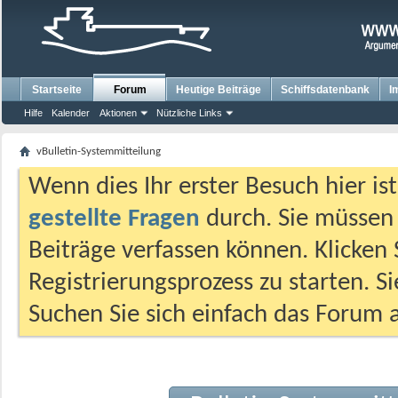
Startseite
Forum
Heutige Beiträge
Schiffsdatenbank
I
Hilfe
Kalender
Aktionen
Nützliche Links
vBulletin-Systemmitteilung
Wenn dies Ihr erster Besuch hier ist,
gestellte Fragen
durch. Sie müssen
Beiträge verfassen können. Klicken 
Registrierungsprozess zu starten. S
Suchen Sie sich einfach das Forum a