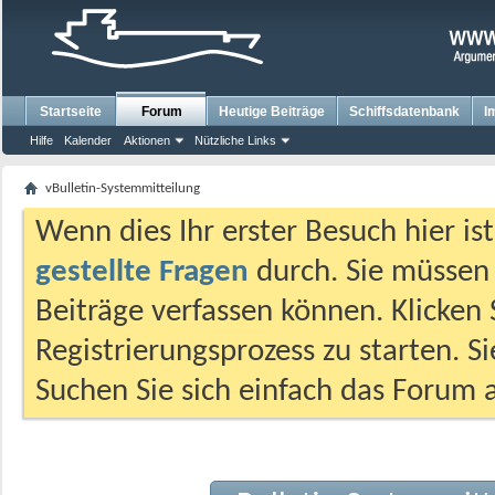
Startseite
Forum
Heutige Beiträge
Schiffsdatenbank
I
Hilfe
Kalender
Aktionen
Nützliche Links
vBulletin-Systemmitteilung
Wenn dies Ihr erster Besuch hier ist,
gestellte Fragen
durch. Sie müssen
Beiträge verfassen können. Klicken 
Registrierungsprozess zu starten. S
Suchen Sie sich einfach das Forum a