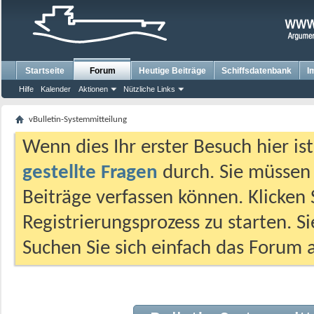
Startseite
Forum
Heutige Beiträge
Schiffsdatenbank
I
Hilfe
Kalender
Aktionen
Nützliche Links
vBulletin-Systemmitteilung
Wenn dies Ihr erster Besuch hier ist,
gestellte Fragen
durch. Sie müssen
Beiträge verfassen können. Klicken 
Registrierungsprozess zu starten. S
Suchen Sie sich einfach das Forum a