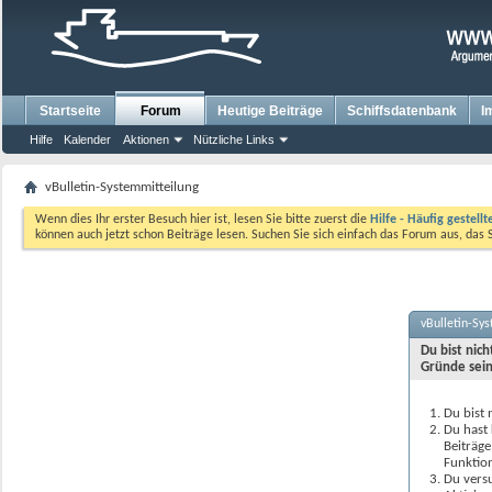
Startseite
Forum
Heutige Beiträge
Schiffsdatenbank
I
Hilfe
Kalender
Aktionen
Nützliche Links
vBulletin-Systemmitteilung
Wenn dies Ihr erster Besuch hier ist, lesen Sie bitte zuerst die
Hilfe - Häufig gestell
können auch jetzt schon Beiträge lesen. Suchen Sie sich einfach das Forum aus, das 
vBulletin-Sy
Du bist nic
Gründe sein
Du bist 
Du hast 
Beiträge
Funktion
Du versu