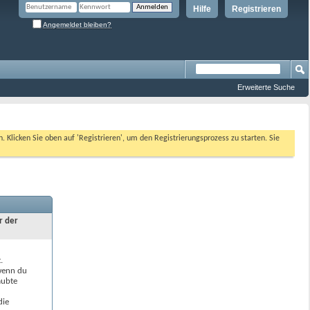
Hilfe
Registrieren
Angemeldet bleiben?
Erweiterte Suche
n. Klicken Sie oben auf 'Registrieren', um den Registrierungsprozess zu starten. Sie
r der
.
 wenn du
aubte
die