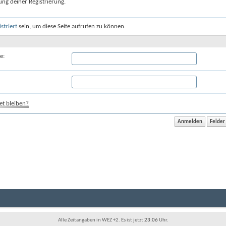
ung deiner Registrierung.
istriert
sein, um diese Seite aufrufen zu können.
e:
t bleiben?
Alle Zeitangaben in WEZ +2. Es ist jetzt
23:06
Uhr.