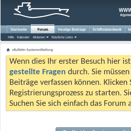
Startseite
Forum
Heutige Beiträge
Schiffsdatenbank
I
Hilfe
Kalender
Aktionen
Nützliche Links
vBulletin-Systemmitteilung
Wenn dies Ihr erster Besuch hier ist,
gestellte Fragen
durch. Sie müssen
Beiträge verfassen können. Klicken 
Registrierungsprozess zu starten. S
Suchen Sie sich einfach das Forum a