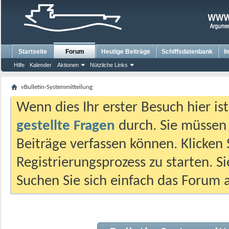
Startseite
Forum
Heutige Beiträge
Schiffsdatenbank
I
Hilfe
Kalender
Aktionen
Nützliche Links
vBulletin-Systemmitteilung
Wenn dies Ihr erster Besuch hier ist,
gestellte Fragen
durch. Sie müssen
Beiträge verfassen können. Klicken 
Registrierungsprozess zu starten. S
Suchen Sie sich einfach das Forum a