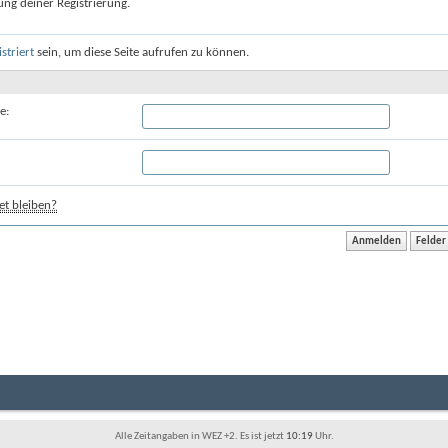
ung deiner Registrierung.
istriert
sein, um diese Seite aufrufen zu können.
e:
t bleiben?
Alle Zeitangaben in WEZ +2. Es ist jetzt
10:19
Uhr.