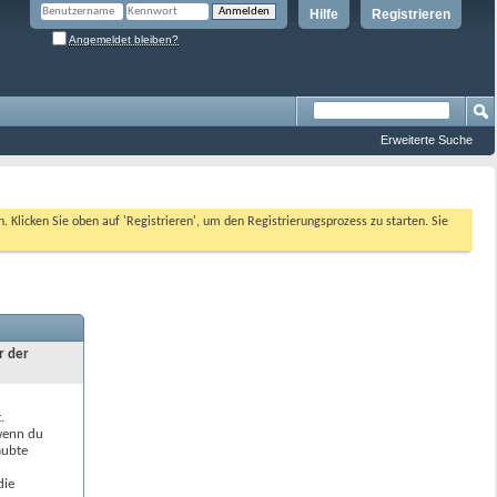
Hilfe
Registrieren
Angemeldet bleiben?
Erweiterte Suche
n. Klicken Sie oben auf 'Registrieren', um den Registrierungsprozess zu starten. Sie
r der
.
 wenn du
aubte
die