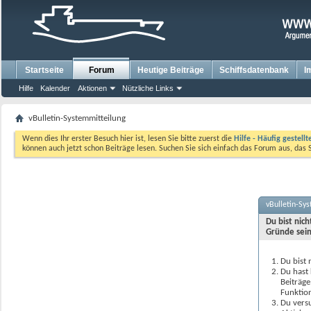
Startseite
Forum
Heutige Beiträge
Schiffsdatenbank
I
Hilfe
Kalender
Aktionen
Nützliche Links
vBulletin-Systemmitteilung
Wenn dies Ihr erster Besuch hier ist, lesen Sie bitte zuerst die
Hilfe - Häufig gestell
können auch jetzt schon Beiträge lesen. Suchen Sie sich einfach das Forum aus, das 
vBulletin-Sy
Du bist nic
Gründe sein
Du bist 
Du hast 
Beiträge
Funktion
Du versu