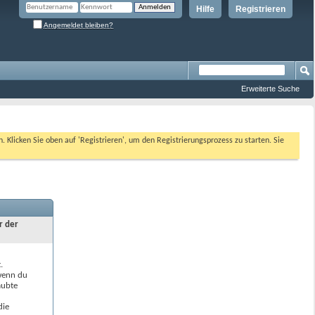
Hilfe
Registrieren
Angemeldet bleiben?
Erweiterte Suche
n. Klicken Sie oben auf 'Registrieren', um den Registrierungsprozess zu starten. Sie
r der
.
 wenn du
aubte
die