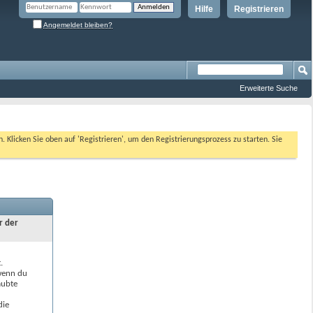
Hilfe
Registrieren
Angemeldet bleiben?
Erweiterte Suche
n. Klicken Sie oben auf 'Registrieren', um den Registrierungsprozess zu starten. Sie
r der
.
 wenn du
aubte
die