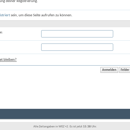
ung deiner Registrierung.
istriert
sein, um diese Seite aufrufen zu können.
e:
t bleiben?
Alle Zeitangaben in WEZ +2. Es ist jetzt
15:38
Uhr.