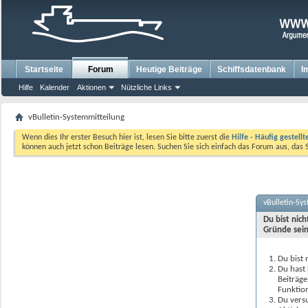
Startseite
Forum
Heutige Beiträge
Schiffsdatenbank
I
Hilfe
Kalender
Aktionen
Nützliche Links
vBulletin-Systemmitteilung
Wenn dies Ihr erster Besuch hier ist, lesen Sie bitte zuerst die
Hilfe - Häufig gestell
können auch jetzt schon Beiträge lesen. Suchen Sie sich einfach das Forum aus, das 
vBulletin-Sy
Du bist nic
Gründe sein
Du bist 
Du hast 
Beiträge
Funktion
Du versu