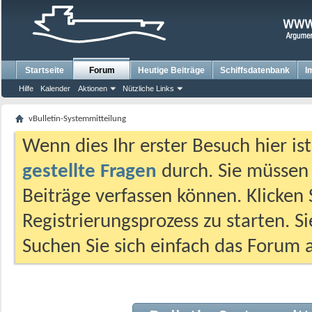
Startseite
Forum
Heutige Beiträge
Schiffsdatenbank
I
Hilfe
Kalender
Aktionen
Nützliche Links
vBulletin-Systemmitteilung
Wenn dies Ihr erster Besuch hier ist,
gestellte Fragen
durch. Sie müssen
Beiträge verfassen können. Klicken 
Registrierungsprozess zu starten. S
Suchen Sie sich einfach das Forum a