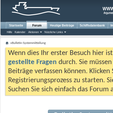
Startseite
Forum
Heutige Beiträge
Schiffsdatenbank
I
Hilfe
Kalender
Aktionen
Nützliche Links
vBulletin-Systemmitteilung
Wenn dies Ihr erster Besuch hier ist,
gestellte Fragen
durch. Sie müssen
Beiträge verfassen können. Klicken 
Registrierungsprozess zu starten. S
Suchen Sie sich einfach das Forum a