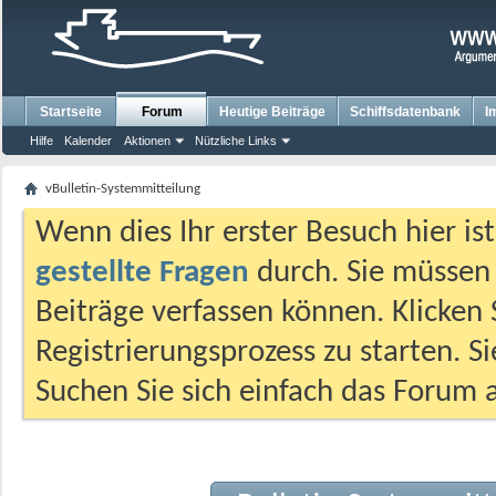
Startseite
Forum
Heutige Beiträge
Schiffsdatenbank
I
Hilfe
Kalender
Aktionen
Nützliche Links
vBulletin-Systemmitteilung
Wenn dies Ihr erster Besuch hier ist,
gestellte Fragen
durch. Sie müssen
Beiträge verfassen können. Klicken 
Registrierungsprozess zu starten. S
Suchen Sie sich einfach das Forum a