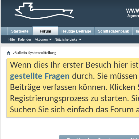
Startseite
Forum
Heutige Beiträge
Schiffsdatenbank
I
Hilfe
Kalender
Aktionen
Nützliche Links
vBulletin-Systemmitteilung
Wenn dies Ihr erster Besuch hier ist,
gestellte Fragen
durch. Sie müssen
Beiträge verfassen können. Klicken 
Registrierungsprozess zu starten. S
Suchen Sie sich einfach das Forum a