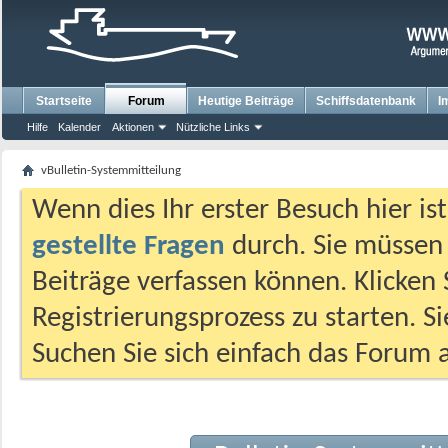
Startseite
Forum
Heutige Beiträge
Schiffsdatenbank
I
Hilfe
Kalender
Aktionen
Nützliche Links
vBulletin-Systemmitteilung
Wenn dies Ihr erster Besuch hier ist,
gestellte Fragen
durch. Sie müssen
Beiträge verfassen können. Klicken 
Registrierungsprozess zu starten. S
Suchen Sie sich einfach das Forum a