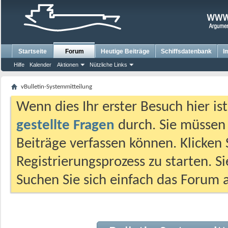
Startseite
Forum
Heutige Beiträge
Schiffsdatenbank
I
Hilfe
Kalender
Aktionen
Nützliche Links
vBulletin-Systemmitteilung
Wenn dies Ihr erster Besuch hier ist,
gestellte Fragen
durch. Sie müssen
Beiträge verfassen können. Klicken 
Registrierungsprozess zu starten. S
Suchen Sie sich einfach das Forum a