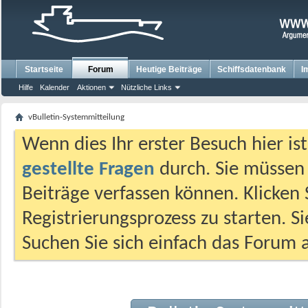
Startseite
Forum
Heutige Beiträge
Schiffsdatenbank
I
Hilfe
Kalender
Aktionen
Nützliche Links
vBulletin-Systemmitteilung
Wenn dies Ihr erster Besuch hier ist,
gestellte Fragen
durch. Sie müssen
Beiträge verfassen können. Klicken 
Registrierungsprozess zu starten. S
Suchen Sie sich einfach das Forum a