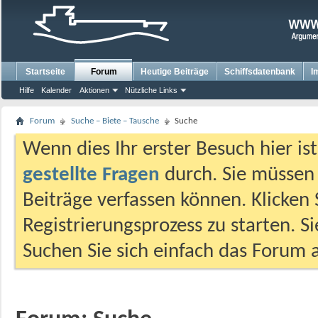
Startseite
Forum
Heutige Beiträge
Schiffsdatenbank
I
Hilfe
Kalender
Aktionen
Nützliche Links
Forum
Suche – Biete – Tausche
Suche
Wenn dies Ihr erster Besuch hier ist,
gestellte Fragen
durch. Sie müssen
Beiträge verfassen können. Klicken 
Registrierungsprozess zu starten. S
Suchen Sie sich einfach das Forum a