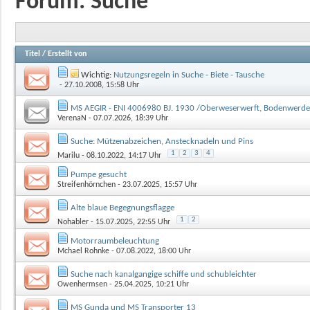
Forum:
Suche
Titel
/
Erstellt von
Wichtig:
Nutzungsregeln in Suche - Biete - Tausche
- 27.10.2008, 15:58 Uhr
MS AEGIR - ENI 4006980 BJ. 1930 /Oberweserwerft, Bodenwerde
VerenaN
- 07.07.2026, 18:39 Uhr
Suche: Mützenabzeichen, Anstecknadeln und Pins
1
2
3
4
Marilu
- 08.10.2022, 14:17 Uhr
Pumpe gesucht
Streifenhörnchen
- 23.07.2025, 15:57 Uhr
Alte blaue Begegnungsflagge
1
2
Nohabler
- 15.07.2025, 22:55 Uhr
Motorraumbeleuchtung
Mchael Rohnke
- 07.08.2022, 18:00 Uhr
Suche nach kanalgangige schiffe und schubleichter
Owenhermsen
- 25.04.2025, 10:21 Uhr
MS Gunda und MS Transporter 13