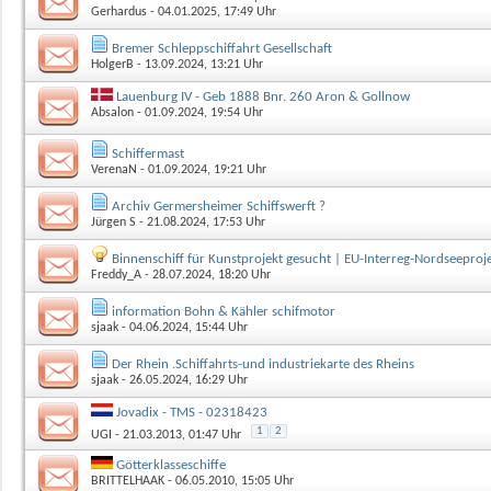
Gerhardus
- 04.01.2025, 17:49 Uhr
Bremer Schleppschiffahrt Gesellschaft
HolgerB
- 13.09.2024, 13:21 Uhr
Lauenburg IV - Geb 1888 Bnr. 260 Aron & Gollnow
Absalon
- 01.09.2024, 19:54 Uhr
Schiffermast
VerenaN
- 01.09.2024, 19:21 Uhr
Archiv Germersheimer Schiffswerft ?
Jürgen S
- 21.08.2024, 17:53 Uhr
Binnenschiff für Kunstprojekt gesucht | EU-Interreg-Nordseepro
Freddy_A
- 28.07.2024, 18:20 Uhr
information Bohn & Kähler schifmotor
sjaak
- 04.06.2024, 15:44 Uhr
Der Rhein .Schiffahrts-und industriekarte des Rheins
sjaak
- 26.05.2024, 16:29 Uhr
Jovadix - TMS - 02318423
1
2
UGI
- 21.03.2013, 01:47 Uhr
Götterklasseschiffe
BRITTELHAAK
- 06.05.2010, 15:05 Uhr