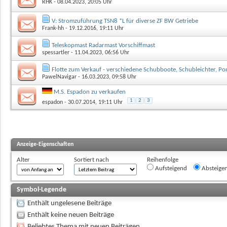
RHK
- 08.04.2023, 20:05 Uhr
V: Stromzuführung TSN8 *L für diverse ZF BW Getriebe
Frank-hh
- 19.12.2016, 19:11 Uhr
Teleskopmast Radarmast Vorschiffmast
spessartler
- 11.04.2023, 06:56 Uhr
Flotte zum Verkauf - verschiedene Schubboote, Schubleichter, P
PawelNavigar
- 16.03.2023, 09:58 Uhr
M.S. Espadon zu verkaufen
1
2
3
espadon
- 30.07.2014, 19:11 Uhr
Anzeige-Eigenschaften
Alter
Sortiert nach
Reihenfolge
Aufsteigend
Absteige
Symbol-Legende
Enthält ungelesene Beiträge
Enthält keine neuen Beiträge
Beliebtes Thema mit neuen Beiträgen