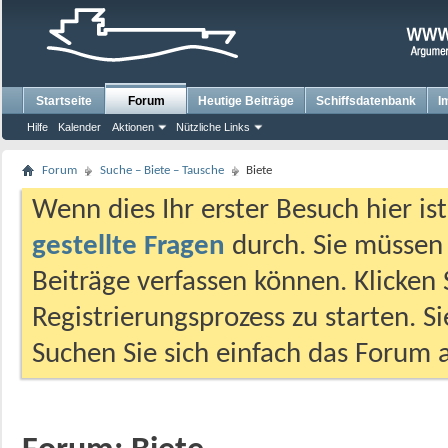
Startseite
Forum
Heutige Beiträge
Schiffsdatenbank
I
Hilfe
Kalender
Aktionen
Nützliche Links
Forum
Suche – Biete – Tausche
Biete
Wenn dies Ihr erster Besuch hier ist,
gestellte Fragen
durch. Sie müssen
Beiträge verfassen können. Klicken 
Registrierungsprozess zu starten. S
Suchen Sie sich einfach das Forum a