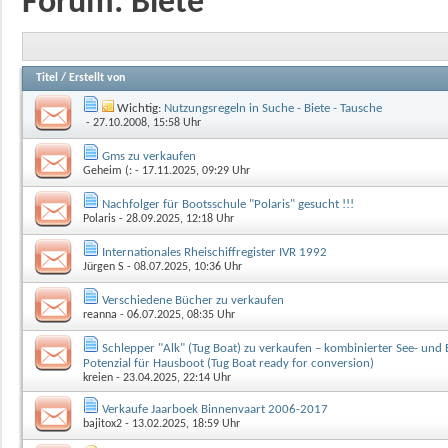
Forum:
Biete
Titel
/
Erstellt von
Wichtig:
Nutzungsregeln in Suche - Biete - Tausche
- 27.10.2008, 15:58 Uhr
Gms zu verkaufen
Geheim (:
- 17.11.2025, 09:29 Uhr
Nachfolger für Bootsschule "Polaris" gesucht !!!
Polaris
- 28.09.2025, 12:18 Uhr
Internationales Rheischiffregister IVR 1992
Jürgen S
- 08.07.2025, 10:36 Uhr
Verschiedene Bücher zu verkaufen
reanna
- 06.07.2025, 08:35 Uhr
Schlepper "Alk" (Tug Boat) zu verkaufen – kombinierter See- und
Potenzial für Hausboot (Tug Boat ready for conversion)
kreien
- 23.04.2025, 22:14 Uhr
Verkaufe Jaarboek Binnenvaart 2006-2017
bajitox2
- 13.02.2025, 18:59 Uhr