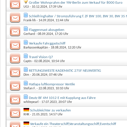
Großer Wohnprahm der YW-Berlin zum Verkauf für 8000 Euro
UGI
- 10.12.2024, 17:39 Uhr
Schleifringhalter / Stromzuführung f. ZF BW 100, BW 30, BW 35
Frank-hh
- 14.09.2024, 11:44 Uhr
Flaggenmast abzugeben
Gerhard
- 08.09.2024, 17:20 Uhr
Verkaufe Fahrggastschiff
Barkassenkapitän
- 18.08.2024, 12:20 Uhr
Travel Vision Q7
Captn
- 02.08.2024, 10:54 Uhr
RETTUNGSWESTE KADEMATIC 275F NEUWERTIG
Dim
- 20.06.2024, 07:46 Uhr
Hatlapa luftkompressor Ventile
Stefan F.
- 22.08.2023, 10:10 Uhr
Deutz BF 4M 1012 E mit Kupplung aus Fähre
whitepearl
- 17.07.2023, 20:07 Uhr
Schubleichter zu verkaufen
RHK
- 21.05.2023, 14:57 Uhr
Verkaufe ein Theaterschiff,Veranstaltungsschiff,Eventschiff