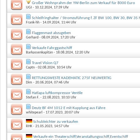
Großer Wohnprahm der YW-Berlin zum Verkauf für 8000 Euro
UGI
- 10.12.2024, 17:39 Uhr
Schleifringhalter / Stromzuführung f. ZF BW 100, BW 30, BW 35
Frank-hh
- 14.09.2024, 11:44 Uhr
Flaggenmast abzugeben
Gerhard
- 08.09.2024, 17:20 Uhr
Verkaufe Fahrggastschiff
Barkassenkapitän
- 18.08.2024, 12:20 Uhr
Travel Vision Q7
Captn
- 02.08.2024, 10:54 Uhr
RETTUNGSWESTE KADEMATIC 275F NEUWERTIG
Dim
- 20.06.2024, 07:46 Uhr
Hatlapa luftkompressor Ventile
Stefan F.
- 22.08.2023, 10:10 Uhr
Deutz BF 4M 1012 E mit Kupplung aus Fähre
whitepearl
- 17.07.2023, 20:07 Uhr
Schubleichter zu verkaufen
RHK
- 21.05.2023, 14:57 Uhr
Verkaufe ein Theaterschiff,Veranstaltungsschiff,Eventschiff