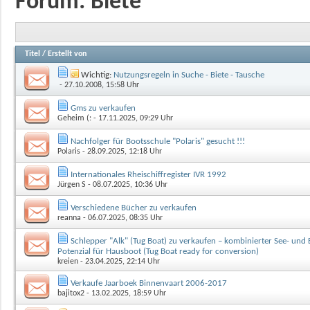
Forum:
Biete
Titel
/
Erstellt von
Wichtig:
Nutzungsregeln in Suche - Biete - Tausche
- 27.10.2008, 15:58 Uhr
Gms zu verkaufen
Geheim (:
- 17.11.2025, 09:29 Uhr
Nachfolger für Bootsschule "Polaris" gesucht !!!
Polaris
- 28.09.2025, 12:18 Uhr
Internationales Rheischiffregister IVR 1992
Jürgen S
- 08.07.2025, 10:36 Uhr
Verschiedene Bücher zu verkaufen
reanna
- 06.07.2025, 08:35 Uhr
Schlepper "Alk" (Tug Boat) zu verkaufen – kombinierter See- und
Potenzial für Hausboot (Tug Boat ready for conversion)
kreien
- 23.04.2025, 22:14 Uhr
Verkaufe Jaarboek Binnenvaart 2006-2017
bajitox2
- 13.02.2025, 18:59 Uhr