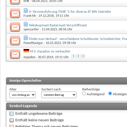
RHK
- 08.04.2023, 20:05 Uhr
V: Stromzuführung TSN8 *L für diverse ZF BW Getriebe
Frank-hh
- 19.12.2016, 19:11 Uhr
Teleskopmast Radarmast Vorschiffmast
spessartler
- 11.04.2023, 06:56 Uhr
Flotte zum Verkauf - verschiedene Schubboote, Schubleichter, P
PawelNavigar
- 16.03.2023, 09:58 Uhr
M.S. Espadon zu verkaufen
1
2
3
espadon
- 30.07.2014, 19:11 Uhr
Anzeige-Eigenschaften
Alter
Sortiert nach
Reihenfolge
Aufsteigend
Absteige
Symbol-Legende
Enthält ungelesene Beiträge
Enthält keine neuen Beiträge
Beliebtes Thema mit neuen Beiträgen