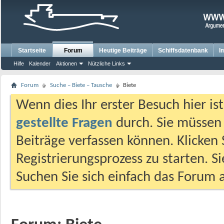
Startseite
Forum
Heutige Beiträge
Schiffsdatenbank
I
Hilfe
Kalender
Aktionen
Nützliche Links
Forum
Suche – Biete – Tausche
Biete
Wenn dies Ihr erster Besuch hier ist,
gestellte Fragen
durch. Sie müssen
Beiträge verfassen können. Klicken 
Registrierungsprozess zu starten. S
Suchen Sie sich einfach das Forum a