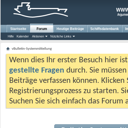
Startseite
Forum
Heutige Beiträge
Schiffsdatenbank
I
Hilfe
Kalender
Aktionen
Nützliche Links
vBulletin-Systemmitteilung
Wenn dies Ihr erster Besuch hier ist,
gestellte Fragen
durch. Sie müssen
Beiträge verfassen können. Klicken 
Registrierungsprozess zu starten. S
Suchen Sie sich einfach das Forum a