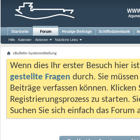
Startseite
Forum
Heutige Beiträge
Schiffsdatenbank
I
Hilfe
Kalender
Aktionen
Nützliche Links
vBulletin-Systemmitteilung
Wenn dies Ihr erster Besuch hier ist,
gestellte Fragen
durch. Sie müssen
Beiträge verfassen können. Klicken 
Registrierungsprozess zu starten. S
Suchen Sie sich einfach das Forum a