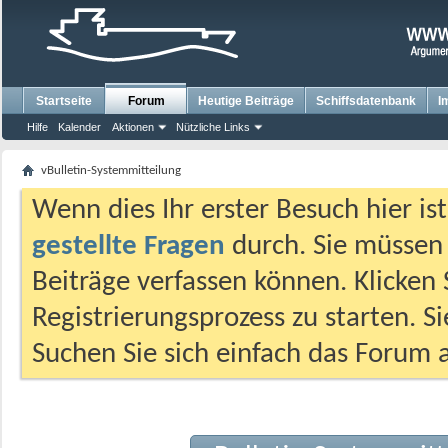
Startseite
Forum
Heutige Beiträge
Schiffsdatenbank
I
Hilfe
Kalender
Aktionen
Nützliche Links
vBulletin-Systemmitteilung
Wenn dies Ihr erster Besuch hier ist,
gestellte Fragen
durch. Sie müssen
Beiträge verfassen können. Klicken 
Registrierungsprozess zu starten. S
Suchen Sie sich einfach das Forum a