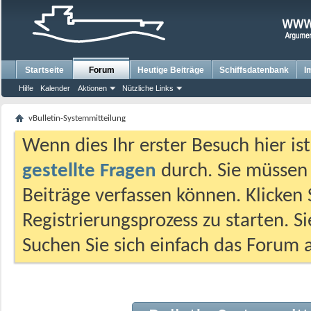
Startseite
Forum
Heutige Beiträge
Schiffsdatenbank
I
Hilfe
Kalender
Aktionen
Nützliche Links
vBulletin-Systemmitteilung
Wenn dies Ihr erster Besuch hier ist,
gestellte Fragen
durch. Sie müssen
Beiträge verfassen können. Klicken 
Registrierungsprozess zu starten. S
Suchen Sie sich einfach das Forum a