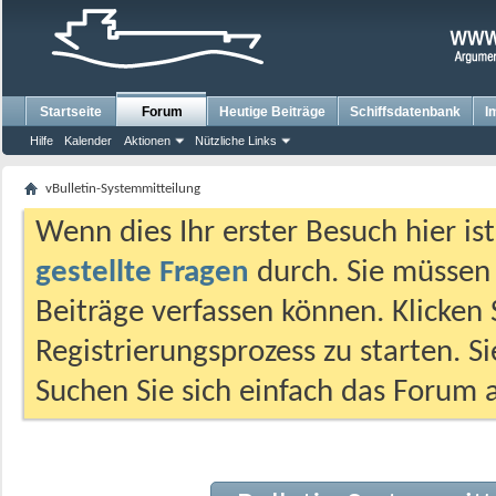
Startseite
Forum
Heutige Beiträge
Schiffsdatenbank
I
Hilfe
Kalender
Aktionen
Nützliche Links
vBulletin-Systemmitteilung
Wenn dies Ihr erster Besuch hier ist,
gestellte Fragen
durch. Sie müssen
Beiträge verfassen können. Klicken 
Registrierungsprozess zu starten. S
Suchen Sie sich einfach das Forum a