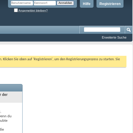
Hilfe
Registrieren
Angemeldet bleiben?
Erweiterte Suche
n. Klicken Sie oben auf 'Registrieren', um den Registrierungsprozess zu starten. Sie
r der
.
 wenn du
aubte
die