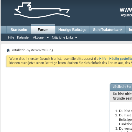
Startseite
Forum
Heutige Beiträge
Schiffsdatenbank
I
Hilfe
Kalender
Aktionen
Nützliche Links
vBulletin-Systemmitteilung
Wenn dies Ihr erster Besuch hier ist, lesen Sie bitte zuerst die
Hilfe - Häufig gestell
können auch jetzt schon Beiträge lesen. Suchen Sie sich einfach das Forum aus, das 
vBulletin-Sy
Du bist nic
Gründe sein
Du bist 
Du hast 
Beiträge
Funktion
Du versu