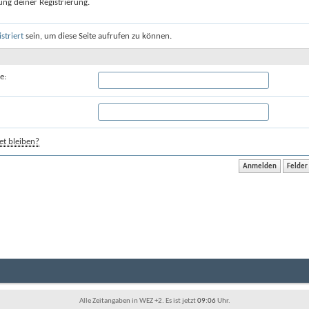
ung deiner Registrierung.
istriert
sein, um diese Seite aufrufen zu können.
e:
t bleiben?
Alle Zeitangaben in WEZ +2. Es ist jetzt
09:06
Uhr.