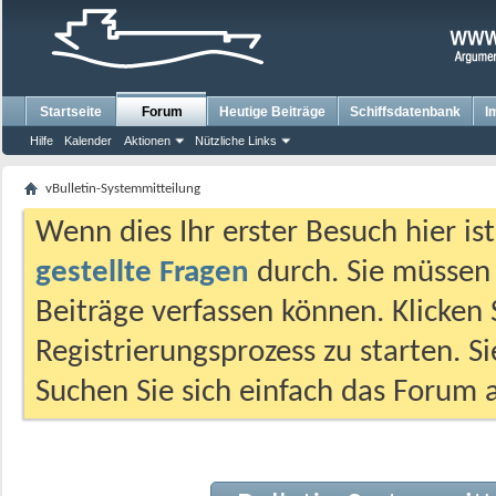
Startseite
Forum
Heutige Beiträge
Schiffsdatenbank
I
Hilfe
Kalender
Aktionen
Nützliche Links
vBulletin-Systemmitteilung
Wenn dies Ihr erster Besuch hier ist,
gestellte Fragen
durch. Sie müssen
Beiträge verfassen können. Klicken 
Registrierungsprozess zu starten. S
Suchen Sie sich einfach das Forum a