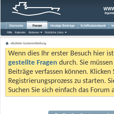
Startseite
Forum
Heutige Beiträge
Schiffsdatenbank
I
Hilfe
Kalender
Aktionen
Nützliche Links
vBulletin-Systemmitteilung
Wenn dies Ihr erster Besuch hier ist,
gestellte Fragen
durch. Sie müssen
Beiträge verfassen können. Klicken 
Registrierungsprozess zu starten. S
Suchen Sie sich einfach das Forum a