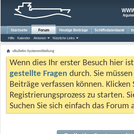
Startseite
Forum
Heutige Beiträge
Schiffsdatenbank
I
Hilfe
Kalender
Aktionen
Nützliche Links
vBulletin-Systemmitteilung
Wenn dies Ihr erster Besuch hier ist,
gestellte Fragen
durch. Sie müssen
Beiträge verfassen können. Klicken 
Registrierungsprozess zu starten. S
Suchen Sie sich einfach das Forum a