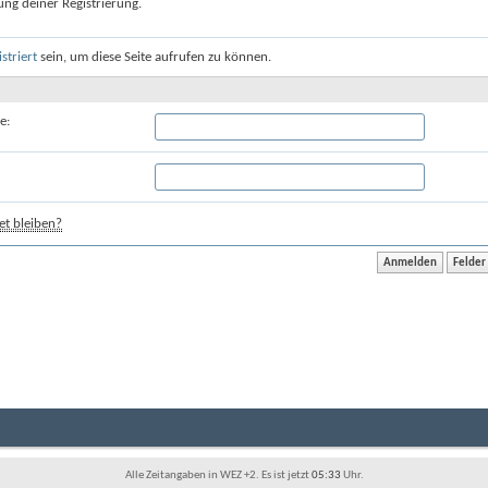
ung deiner Registrierung.
istriert
sein, um diese Seite aufrufen zu können.
e:
t bleiben?
Alle Zeitangaben in WEZ +2. Es ist jetzt
05:33
Uhr.