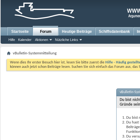
Startseite
Forum
Heutige Beiträge
Schiffsdatenbank
I
Hilfe
Kalender
Aktionen
Nützliche Links
vBulletin-Systemmitteilung
Wenn dies Ihr erster Besuch hier ist, lesen Sie bitte zuerst die
Hilfe - Häufig gestell
können auch jetzt schon Beiträge lesen. Suchen Sie sich einfach das Forum aus, das 
vBulletin-Sy
Du bist nic
Gründe sein
Du bist 
Du hast 
Beiträge
Funktion
Du versu