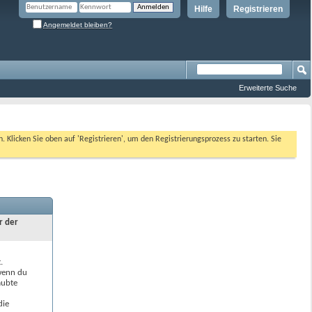
Hilfe
Registrieren
Angemeldet bleiben?
Erweiterte Suche
n. Klicken Sie oben auf 'Registrieren', um den Registrierungsprozess zu starten. Sie
r der
.
 wenn du
aubte
die